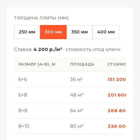
ТОЛЩИНА ПЛИТЫ (ММ)
250 мм
300 мм
350 мм
400 мм
Ставка:
4 200 р./м²
· стоимость «под ключ»
РАЗМЕР (А×В), М
ПЛОЩАДЬ
СТОИМОСТЬ
6×6
36 м²
151 200 р.
6×8
48 м²
201 600 р.
8×8
64 м²
268 800 р.
8×10
80 м²
336 000 р.