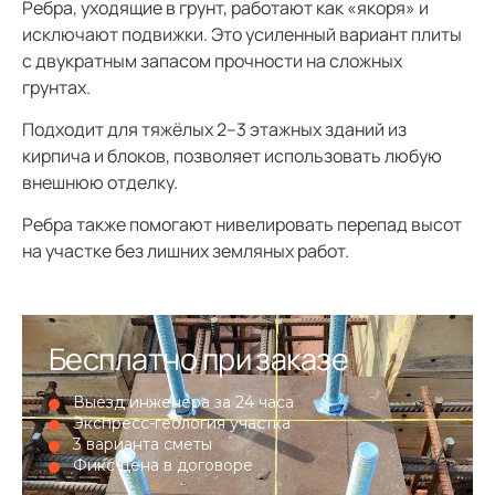
Ребра, уходящие в грунт, работают как «якоря» и
исключают подвижки. Это усиленный вариант плиты
с двукратным запасом прочности на сложных
грунтах.
Подходит для тяжёлых 2–3 этажных зданий из
кирпича и блоков, позволяет использовать любую
внешнюю отделку.
Ребра также помогают нивелировать перепад высот
на участке без лишних земляных работ.
Бесплатно при заказе
Выезд инженера за 24 часа
Экспресс-геология участка
3 варианта сметы
Фикс-цена в договоре