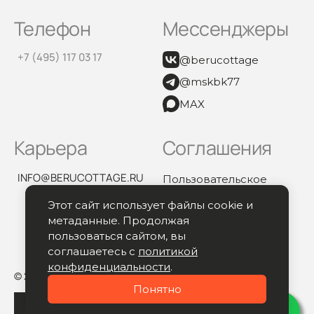
Телефон
Мессенджеры
+7 (495) 117 03 17
@berucottage
@mskbk77
MAX
Карьера
Соглашения
INFO@BERUCOTTAGE.RU
Пользовательское
соглашение
Этот сайт использует файлы cookie и
Политика
метаданные. Продолжая
конфиденциальности
пользоваться сайтом, вы
соглашаетесь с
политикой
конфиденциальности
.
© 2026 All rights reserved.
Понятно